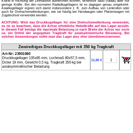
Kräfte in Richtung der Drehachse aufnehmen können, senkrecht dazu (radial) aber nur
geringe Kräfte. Bei den normalen Radialkugellagern ist es dagegen genau umgekehrt.
Axialkugellager eignen sich damit insbesondere z. B. zum Aufbau von Lenkrollen oder
auch für Drehschemellenkungen, wie sie häufig bei Handwagen oder Plattenwagen mit
Zugdeichsel verwendet werden.
ACHTUNG: Wird das Druckkugellager für eine Drehschemellenkung verwendet,
so ist zu beachten, dass die Achse erhebliche Hebelkräfte auf das Lager ausübt.
In diesem Fall beträgt die maximale Belastung je nach Breite der Achse nur noch
ca. ein Drittel der angegeben Tragkraft für axialsymmetrische Belastung. Bei
solchen Anwendungen sollte man das Lager also eher überdimensionieren.
Zweireihiges Druckkugellager mit 350 kg Tragkraft
Art-Nr: 23901080
Druckkugellager 105x85 mm, Lochmaß 80x57,5 mm,
11,50 €
Dicke 19 mm, Gewicht 0,5 kg, Tragkraft 350 kg bei
axial­sym­me­tri­scher Belastung