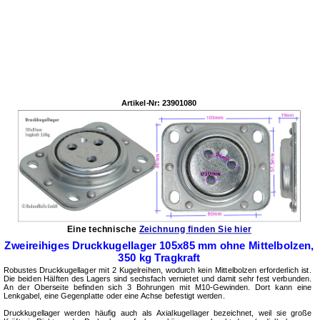
Artikel-Nr: 23901080
Eine technische
Zeichnung finden Sie hier
Zweireihiges Druckkugellager 105x85 mm ohne Mittelbolzen,
350 kg Tragkraft
Robustes Druckkugellager mit 2 Kugelreihen, wodurch kein Mittelbolzen erforderlich ist.
Die beiden Hälften des Lagers sind sechsfach vernietet und damit sehr fest verbunden.
An der Oberseite befinden sich 3 Bohrungen mit M10‑Gewinden. Dort kann eine
Lenkgabel, eine Gegenplatte oder eine Achse befestigt werden.
Druckkugellager werden häufig auch als Axialkugellager bezeichnet, weil sie große