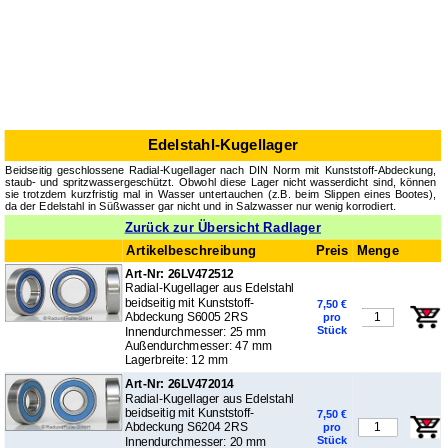
Edelstahl-Kugellager
Beidseitig geschlossene Radial-Kugellager nach DIN Norm mit Kunststoff-Abdeckung,
staub- und spritzwassergeschützt. Obwohl diese Lager nicht wasserdicht sind, können
sie trotzdem kurzfristig mal in Wasser untertauchen (z.B. beim Slippen eines Bootes),
da der Edelstahl in Süßwasser gar nicht und in Salzwasser nur wenig korrodiert.
Zurück zur Übersicht Radlager
Artikelbeschreibung
Preis
Menge
Art-Nr: 26LV472512
Radial-Kugellager aus Edelstahl
beidseitig mit Kunststoff-
7,50 €
Abdeckung S6005 2RS
pro
Stück
Innendurchmesser: 25 mm
Außendurchmesser: 47 mm
Lagerbreite: 12 mm
Art-Nr: 26LV472014
Radial-Kugellager aus Edelstahl
beidseitig mit Kunststoff-
7,50 €
Abdeckung S6204 2RS
pro
Stück
Innendurchmesser: 20 mm