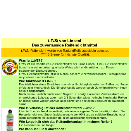
LINSI
von Linseal
Das zuverlässige Reifendichtmittel
LINSI
-Reifendicht wurde von RadundRolle ausgiebig getestet.
***** 5 Sterne für höchste Qualität.
Was ist
LINSI ?
LINSI
ist ein faserfreies Reifendichtmittel der Firma Linseal.
LINSI
-Reifendichtmittel
übertrifft in seiner Leistung in jeder Weise alle herkömmlichen, auf Fasern
basierenden Dichtungsmittel.
LINSI
-Reifendichtmittel ist kein Kleber, sondern eine wasserlösliche Flüssigkeit mit
recycelten Gummipartikeln.
Wie funktioniert
LINSI
?
Das Abdichten eines Einstiches oder einer Undichtigkeit zwischen Reifen und Felge
erfolgt rein mechanisch. Die Einstichkanäle werden durch Gummipartikel von innen
heraus abgedichtet.
Nach einem Einstich durch einen Nagel z.B., erfolgt ein kurzes Zischen durch die
entweichende Luft, das aber nach 2-3 Sekunden wieder erlischt. Nun ist der Reifen
an dieser Stelle wieder 100%ig abgedichtet und hält allen Belastungen dauerhaft
stand.
Wie zuverlässig ist das Reifendichtmittel
LINSI
?
Linsi
ist überraschend zuverlässig, wie unsere eigenen Tests bestätigt haben. Der
Hersteller gibt eine Zuverlässigkeitsquote von 90% an, da seitliche Einstiche oder
lange Einschnitte mit Messer etc. nicht abgedichtet werden können.
Wie lange hält sich das Reifendichtmittel in meinem Reifen?
Ein Reifenleben und länger.
Wo kann ich Linsi anwenden?