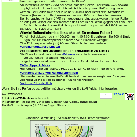
Anwendungsbereiche: Alle Luftreifen bis 80 km/h.
Am besten funktioniert
LINSI
bei schlauchlosen Reifen. Hier kann
LINSI
sowohl
prophylaktisch, als auch im Nachhinein bei bereits platten Reifen eingesetzt
werden. Der Reifen muß aber in seiner Struktur noch intakt sein. Schäden im
Gewebe (Risse, Schnitte, Beulen) können mit
LINSI
nicht behoben werden.
Bei Schlauchreifen kann
LINSI
nur vorbeugend eingesetzt werden. Ist der Reifen
bereits platt, verschiebt sich meistens das Loch in der Decke gegenüber dem Loch
im Schlauch, wodurch eine Abdichtung nicht mehr möglich ist, da
LINSI
Löcher im
Schlauch nicht abdichten kann.
Wieviel Reifendichtmittel brauche ich für meinen Reifen?
Für ein Schubkarrenrad mit 400x100mm (4.80/4.00-8) benötigen Sie 400ml Linsi.
Für größere Reifen entsprechend mehr bzw. für kleinere weniger.
Eine Füllmengentabelle (pdf) können Sie sich hier herunterladen:
Füllemengentabelle Linseal
Wo bekomme ich ausführliche Informationen zu Linsi?
Die Firma Linseal hat auf ihrer
Webseite
sehr viel interessantes
Informationsmaterial zusammengestellt.
Einige besonders informative Seiten können Sie direkt von hier aufrufen:
FAQs, Tipps & Tricks
Hier erhalten Sie auf fast jede Frage zu
LINSI-
Reifendichtmittel eine Antwort.
Funktionsprinzip von Reifendichtmitteln
Hier werden verschiedene Reifendichtmittel miteinander verglichen. Eine gute
Übersicht über die verschiedenen Funktionsprinzipien.
Auch als PDF erhältlich
Wenn Sie Ihre Reifen selbst befüllen möchten, können Sie
LINSI
gleich hier bestellen:
Art. 27RDG001
15,80 €
1 Liter
LINSI
-Reifendichtmittel
in Kunststoff-Flasche mit Ventil zum Befüllen und Gebrauchsanleitung
Bei Größeren Mengen (ab 25 Ltr) fragen Sie nach.
Grafische Darstellung - So funktioniert
LINSI
-Reifendichtmittel: