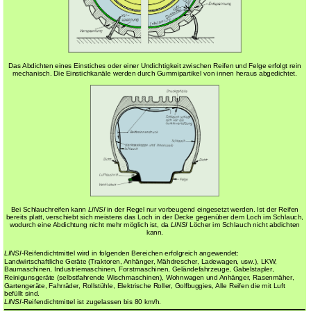
Das Abdichten eines Einstiches oder einer Undichtigkeit zwischen Reifen und Felge erfolgt rein
mechanisch. Die Einstichkanäle werden durch Gummipartikel von innen heraus abgedichtet.
Bei Schlauchreifen kann
LINSI
in der Regel nur vorbeugend eingesetzt werden. Ist der Reifen
bereits platt, verschiebt sich meistens das Loch in der Decke gegenüber dem Loch im Schlauch,
wodurch eine Abdichtung nicht mehr möglich ist, da
LINSI
Löcher im Schlauch nicht abdichten
kann.
LINSI
-Reifendichtmittel wird in folgenden Bereichen erfolgreich angewendet:
Landwirtschaftliche Geräte (Traktoren, Anhänger, Mähdrescher, Ladewagen, usw.), LKW,
Baumaschinen, Industriemaschinen, Forstmaschinen, Geländefahrzeuge, Gabelstapler,
Reinigunsgeräte (selbstfahrende Wischmaschinen), Wohnwagen und Anhänger, Rasenmäher,
Gartengeräte, Fahrräder, Rollstühle, Elektrische Roller, Golfbuggies, Alle Reifen die mit Luft
befüllt sind.
LINSI-
Reifendichtmittel ist zugelassen bis 80 km/h.