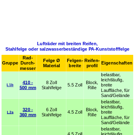
Lufträder mit breiten Reifen,
Stahlfelge oder salzwasserbeständige PA-Kunststofffelge
Rad-
Felge Ø
Felgen-
Reifen­
Gruppe
Durch­
Eigenschaften
Material
breite
profil
messer
belastbar,
leichtläufig,
410 -
8 Zoll
Block,
5.5 Zoll
breite
L1b
500 mm
Stahlfelge
Rille
Lauffläche, für
Sand/Gelände
belastbar,
leichtläufig,
320 -
6 Zoll
Block,
4.5 Zoll
breite
L2a
360 mm
Stahlfelge
Rille
Lauffläche, für
Sand/Gelände
belastbar,
4.5 Zoll
leichtläufig,