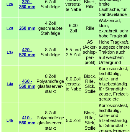
320 -
6 Zoll
Block,
ver­setz­
breite
L2b
360 mm
Stahlfelge
Rille
te Nabe
Lauffläche, für
Sand/Gelände
Walzenrad,
4 Zoll
6.00
klein,
260 mm
geschraub­te
Rille
L2d
Zoll
extrabreit, sehr
Stahl­felge
hohe Tragkraft
AS
Hohe Tragkraft,
(Acker­
ausgezeichnete
420 -
8 Zoll
5.5 und
schlep­
Traktion auch
L3a
520 mm
Stahl­felge
2.5 Zoll
per­
auf weichem
profil)
Untergrund
Korrosionsfest,
leichtläufig,
8 Zoll
Block,
8.0 Zoll
kälte- und
460 -
Polyamidfelge
Rille,
ver­setz­
hitzebeständig,
L4a
560 mm
glas­fa­ser­ver­
Slick,
te Nabe
für Strand­fahr­
stärkt
Stolle
zeuge, Frei­zeit­
geräte etc.
Korrosionsfest,
leichtläufig,
8 Zoll
Block,
kälte- und
410 -
Polyamidfelge
Rille,
5.0 Zoll
hitzebeständig,
L4b
560 mm
glas­fa­ser­ver­
Slick,
für Strand­fahr­
stärkt
Stolle
zeuge, Frei­zeit­