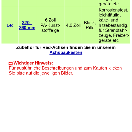
geräte etc.
Korrosionsfest,
leichtläufig,
6 Zoll
kälte- und
320 -
Block,
PA-Kunst­
4.0 Zoll
hitzebeständig,
L4c
360 mm
Rille
stoff­felge
für Strand­fahr­
zeuge, Frei­zeit­
geräte etc.
Zubehör für Rad-Achsen finden Sie in unserem
Achsbaukasten
Wichtiger Hinweis:
Für ausführliche Beschreibungen und zum Kaufen klicken
Sie bitte auf die jeweiligen Bilder.