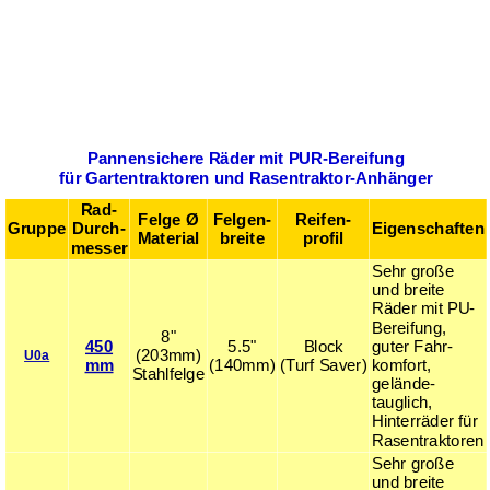
Pannensichere Räder mit PUR-Bereifung
für Gartentraktoren und Rasentraktor-Anhänger
Rad-
Felge Ø
Felgen-
Reifen­
Gruppe
Durch­
Eigenschaften
Material
breite
profil
messer
Sehr große
und breite
Räder mit PU-
Berei­fung,
8"
450
5.5"
Block
guter Fahr­
(203mm)
U0a
mm
(140mm)
(Turf Saver)
komfort,
Stahl­felge
gelände­
tauglich,
Hinterräder für
Rasentraktoren
Sehr große
und breite