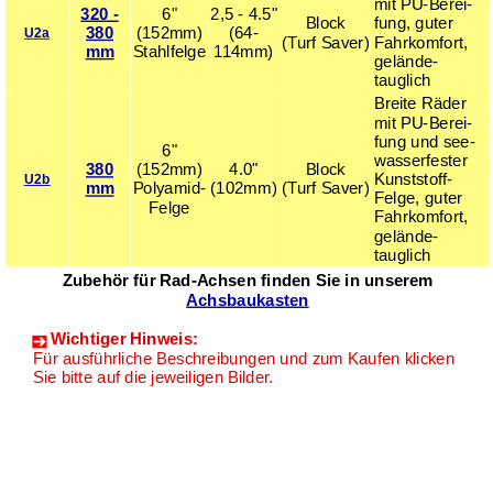
mit PU-Berei­
320 -
6"
2,5 - 4.5"
Block
fung, guter
380
(152mm)
(64-
U2a
(Turf Saver)
Fahr­komfort,
mm
Stahl­felge
114mm)
gelände­
tauglich
Breite Räder
mit PU-Berei­
fung und see­
6"
was­ser­fester
380
(152mm)
4.0"
Block
Kunst­stoff-
U2b
mm
Polyamid-
(102mm)
(Turf Saver)
Felge, guter
Felge
Fahr­komfort,
gelände­
tauglich
Zubehör für Rad-Achsen finden Sie in unserem
Achsbaukasten
Wichtiger Hinweis:
Für ausführliche Beschreibungen und zum Kaufen klicken
Sie bitte auf die jeweiligen Bilder.