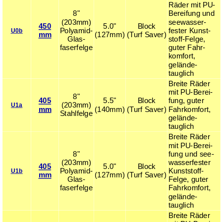
Räder mit PU-
8"
Berei­fung und
(203mm)
see­was­ser­
450
5.0"
Block
Poly­amid-
fester Kunst­
U0b
mm
(127mm)
(Turf Saver)
Glas­
stoff-Felge,
faser­felge
guter Fahr­
komfort,
gelände­
tauglich
Breite Räder
mit PU-Berei­
8"
405
5.5"
Block
fung, guter
(203mm)
U1a
mm
(140mm)
(Turf Saver)
Fahr­komfort,
Stahl­felge
gelände­
tauglich
Breite Räder
mit PU-Berei­
8"
fung und see­
(203mm)
was­ser­fester
405
5.0"
Block
Poly­amid-
Kunst­stoff-
U1b
mm
(127mm)
(Turf Saver)
Glas­
Felge, guter
faser­felge
Fahr­komfort,
gelände­
tauglich
Breite Räder