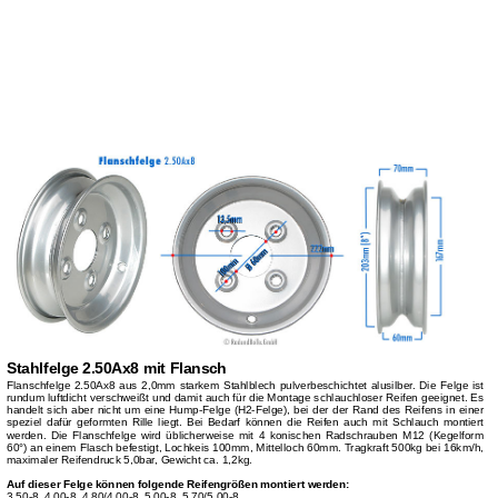
Stahlfelge 2.50Ax8 mit Flansch
Flanschfelge 2.50Ax8 aus 2,0mm starkem Stahlblech pulverbeschichtet alusilber. Die Felge ist
rundum luftdicht verschweißt und damit auch für die Montage schlauchloser Reifen geeignet. Es
handelt sich aber nicht um eine Hump-Felge (H2-Felge), bei der der Rand des Reifens in einer
speziel dafür geformten Rille liegt. Bei Bedarf können die Reifen auch mit Schlauch montiert
werden. Die Flanschfelge wird üblicherweise mit 4 konischen Radschrauben M12 (Kegelform
60°) an einem Flasch befestigt, Lochkeis 100mm, Mittelloch 60mm. Tragkraft 500kg bei 16km/h,
maximaler Reifendruck 5,0bar, Gewicht ca. 1,2kg.
Auf dieser Felge können folgende Reifengrößen montiert werden:
3.50-8, 4.00-8, 4.80/4.00-8, 5.00-8, 5.70/5.00-8