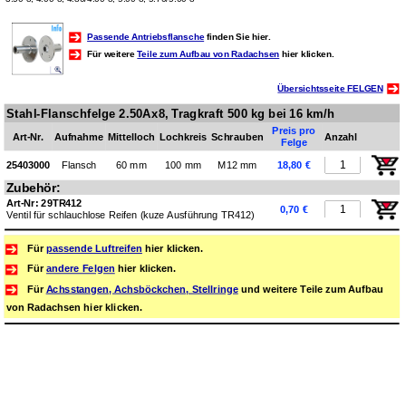
Passende Antriebsflansche
finden Sie hier.
Für weitere
Teile zum Aufbau von Radachsen
hier klicken.
Übersichtsseite FELGEN
Stahl-Flanschfelge 2.50Ax8, Tragkraft 500 kg bei 16 km/h
Preis pro
Art-Nr.
Aufnahme
Mittelloch
Lochkreis
Schrauben
Anzahl
Felge
25403000
Flansch
60 mm
100 mm
M12 mm
18,80 €
Zubehör:
Art-Nr: 29TR412
0,70 €
Ventil für schlauchlose Reifen (kuze Ausführung TR412)
Für
passende Luftreifen
hier klicken.
Für
andere Felgen
hier klicken.
Für
Achsstangen, Achsböckchen, Stellringe
und weitere Teile zum Aufbau
von Radachsen hier klicken.