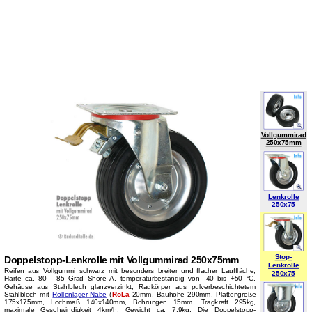
Vollgummirad
250x75mm
Lenkrolle
250x75
Stop-
Doppelstopp-Lenkrolle mit Vollgummirad 250x75mm
Lenkrolle
Reifen aus Vollgummi schwarz mit besonders breiter und flacher Lauffläche,
250x75
Härte ca. 80 - 85 Grad Shore A, temperaturbeständig von -40 bis +50 °C,
Gehäuse aus Stahlblech glanzverzinkt, Radkörper aus pulverbeschichtetem
Stahlblech mit
Rollenlager-Nabe
(
RoLa
20mm, Bauhöhe 290mm, Plattengröße
175x175mm, Lochmaß 140x140mm, Bohrungen 15mm, Tragkraft 295kg,
maximale Geschwindigkeit 4km/h, Gewicht ca. 7,9kg. Die Doppelstopp-