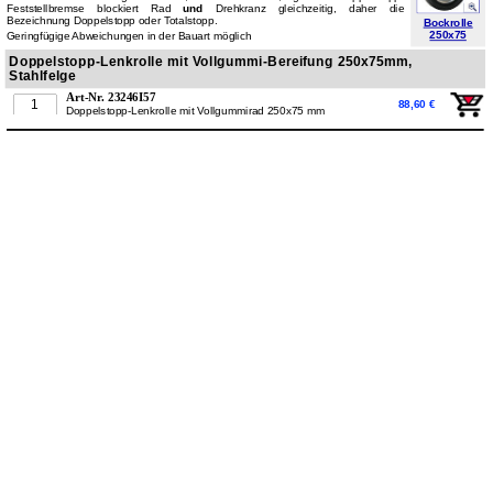
Feststellbremse blockiert Rad
und
Drehkranz gleichzeitig, daher die
Bezeichnung Doppelstopp oder Totalstopp.
Bockrolle
250x75
Geringfügige Abweichungen in der Bauart möglich
Doppelstopp-Lenkrolle mit Vollgummi-Bereifung 250x75mm,
Stahlfelge
Art-Nr. 23246I57
88,60 €
Doppelstopp-Lenkrolle mit Vollgummirad 250x75 mm