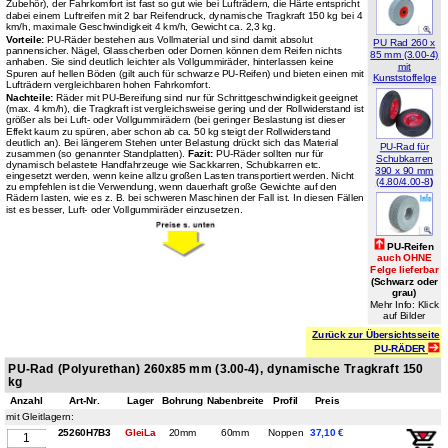
Zubehör), der
Fahrkomfort ist fast so gut wie bei Lufträdern,
die Härte entspricht
dabei einem Luftreifen mit 2 bar Reifendruck, dynamische Tragkraft 150 kg bei 4
km/h, maximale Geschwindigkeit 4 km/h, Gewicht ca. 2,3 kg.
Vorteile:
PU-Räder bestehen aus Vollmaterial und sind damit absolut
PU Rad 260 x
pannensicher. Nägel, Glasscherben oder Dornen können dem Reifen nichts
85 mm (3.00-4)
anhaben. Sie sind deutlich leichter als Vollgummiräder, hinterlassen keine
mit
Spuren auf hellen Böden (gilt auch für schwarze PU-Reifen) und bieten einen mit
Kunststoffelge
Lufträdern vergleichbaren hohen Fahrkomfort.
Nachteile:
Räder mit PU-Bereifung sind nur für Schrittgeschwindigkeit geeignet
(max. 4 km/h), die Tragkraft ist vergleichsweise gering und der Rollwiderstand ist
größer als bei Luft- oder Vollgummirädern (bei geringer Beslastung ist dieser
Effekt kaum zu spüren, aber schon ab ca. 50 kg steigt der Rollwiderstand
deutlich an). Bei längerem Stehen unter Belastung drückt sich das Material
PU-Rad für
zusammen (so genannter Standplatten).
Fazit:
PU-Räder sollten nur für
Schubkarren
dynamisch belastete Handfahrzeuge wie Sackkarren, Schubkarren etc.
390 x 90 mm
eingesetzt werden, wenn keine allzu großen Lasten transportiert werden. Nicht
(4.80/4.00-8
)
zu empfehlen ist die Verwendung, wenn dauerhaft große Gewichte auf den
Rädern lasten, wie es z. B. bei schweren Maschinen der Fall ist. In diesen Fällen
ist es besser, Luft- oder Vollgummiräder einzusetzen.
PU-Reifen
auch OHNE
Felge lieferbar
(Schwarz oder
grau)
Mehr Info: Klick
auf Bilder
Zurück zur Übersichtsseite
PU-RÄDER
PU-Rad (Polyurethan) 260x85 mm (3.00-4), dynamische Tragkraft 150
kg
Anzahl
Art-Nr.
Lager
Bohrung
Nabenbreite
Profil
Preis
mit Gleitlagern:
25260H7B3
GleiLa
20mm
60mm
Noppen
37,10 €