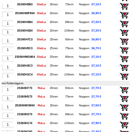
25260H5B3
GleiLa
20mm
75mm
Noppen
37,10 €
25260HWF804
GleiLa
20mm
80mm
Noppen
36,90 €
25260H3B4
GleiLa
20mm
88mm
Noppen
37,20 €
25260H1B4
GleiLa
20mm
100mm
Noppen
37,20 €
25260H7C3
GleiLa
25mm
60mm
Noppen
36,80 €
25260H5C3
GleiLa
25mm
75mm
Noppen
36,70 €
25260HWG804
GleiLa
25mm
80mm
Noppen
37,10 €
25260H3C3
GleiLa
25mm
88mm
Noppen
37,10 €
25260H1C4
GleiLa
25mm
100mm
Noppen
37,10 €
mit Rollenlagern:
25260H773
RoLa
20mm
60mm
Noppen
37,70 €
25260H573
RoLa
20mm
75mm
Noppen
37,70 €
25260HWS804
RoLa
20mm
80mm
Noppen
37,60 €
25260H373
RoLa
20mm
88mm
Noppen
37,70 €
25260H174
RoLa
20mm
100mm
Noppen
37,90 €
25260H783
RoLa
25mm
60mm
Noppen
37,40 €