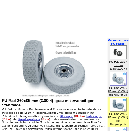
Pannensichere
PU-Räder:
PU-Rad 225 x
65 mm
(2.80/2.50-4)
PU-Rad 260 x
85 mm (3.00-4)
mit Rillenprofil
PU-Rad 260x85 mm (3.00-4), grau mit zweiteiliger
Stahlfelge
PU-Rad mit 260 mm Durchmesser und 85 mm maximaler Breite, sehr stabile
zweiteilige Felge (2.10--4) geschraubt aus 2mm starkem Stahlblech mit
PU-Rad 260 x
Pulverbeschichtung alusilber, symmetrische
Gleitlager-
(
GleiLa
),
Rollenlager-
85 mm (3.00-4)
(
RoLa
)
oder
Kugellager-Nabe
(
KuLa
),
mit diversen Nabendurchmessern und
mit
Nabenbreiten lieferbar (siehe Tabelle unten), absolut pannensichere
Bereifung
Noppenprofil
aus feinporigem Polyurethan-Vollmaterial mit Noppenprofil (echtes Polyurethan,
kein EVA), auch mit schwarzem Reifen lieferbar (siehe Tabelle unten unter