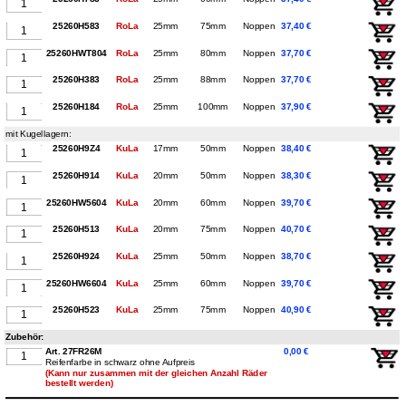
25260H583
RoLa
25mm
75mm
Noppen
37,40 €
25260HWT804
RoLa
25mm
80mm
Noppen
37,70 €
25260H383
RoLa
25mm
88mm
Noppen
37,70 €
25260H184
RoLa
25mm
100mm
Noppen
37,90 €
mit Kugellagern:
25260H9Z4
KuLa
17mm
50mm
Noppen
38,40 €
25260H914
KuLa
20mm
50mm
Noppen
38,30 €
25260HW5604
KuLa
20mm
60mm
Noppen
39,70 €
25260H513
KuLa
20mm
75mm
Noppen
40,70 €
25260H924
KuLa
25mm
50mm
Noppen
38,70 €
25260HW6604
KuLa
25mm
60mm
Noppen
39,70 €
25260H523
KuLa
25mm
75mm
Noppen
40,90 €
Zubehör:
Art. 27FR26M
0,00 €
Reifenfarbe in schwarz ohne Aufpreis
(Kann nur zusammen mit der gleichen Anzahl Räder
bestellt werden)