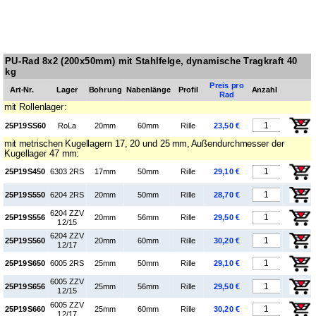
PU-Rad 8x2 (200x50mm) mit Stahlfelge, dynamische Tragkraft 40
kg
Preis pro
Art-Nr.
Lager
Bohrung
Naben­länge
Profil
Anzahl
Rad
mit Rollenlager:
25P19SS60
RoLa
20mm
60mm
Rille
23,50 €
mit metrischen Kugellagern 17, 20 und 25 mm, Außendurchmesser der
Kugellager 47 mm:
25P19S450
6303 2RS
17mm
50mm
Rille
29,10 €
25P19S550
6204 2RS
20mm
50mm
Rille
28,70 €
6204 ZZV
25P19S556
20mm
56mm
Rille
29,50 €
12/15
6204 ZZV
25P19S560
20mm
60mm
Rille
30,20 €
12/17
25P19S650
6005 2RS
25mm
50mm
Rille
29,10 €
6005 ZZV
25P19S656
25mm
56mm
Rille
29,50 €
12/15
6005 ZZV
25P19S660
25mm
60mm
Rille
30,20 €
12/17