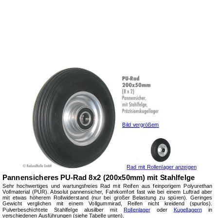
Bild vergrößern
Rad mit
Rollenlager
anzeigen
Pannensicheres PU-Rad 8x2 (200x50mm) mit Stahlfelge
Sehr hochwertiges und wartungsfreies Rad mit Reifen aus feinporigem Polyurethan
Vollmaterial (PUR). Absolut pannensicher, Fahrkomfort fast wie bei einem Luftrad aber
mit etwas höherem Rollwiderstand (nur bei großer Belastung zu spüren). Geringes
Gewicht verglichen mit einem Vollgummirad, Reifen nicht kreidend (spurlos).
Pulverbeschichtete Stahlfelge alusilber mit
Rollenlager
oder
Kugellagern
in
verschiedenen Ausführungen (siehe Tabelle unten).