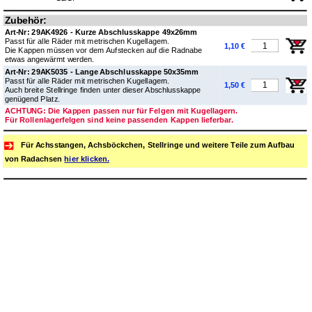
Zubehör:
Art-Nr: 29AK4926 - Kurze Abschlusskappe 49x26mm
Passt für alle Räder mit metrischen Kugellagern.
1,10 €
Die Kappen müssen vor dem Aufstecken auf die Radnabe
etwas angewärmt werden.
Art-Nr: 29AK5035 - Lange Abschlusskappe 50x35mm
Passt für alle Räder mit metrischen Kugellagern.
1,50 €
Auch breite Stellringe finden unter dieser Abschlusskappe
genügend Platz.
ACHTUNG: Die Kappen passen nur für Felgen mit Kugellagern.
Für Rollenlagerfelgen sind keine passenden Kappen lieferbar.
Für Achsstangen, Achsböckchen, Stellringe und weitere Teile zum Aufbau
von Radachsen
hier klicken.