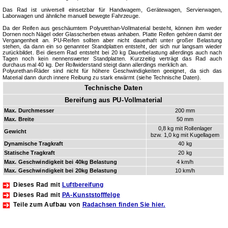
Das Rad ist universell einsetzbar für Handwagem, Gerätewagen, Servierwagen,
Laborwagen und ähnliche manuell bewegte Fahrzeuge.
Da der Reifen aus geschäumtem Polyurethan-Vollmaterial besteht, können ihm weder
Dornen noch Nägel oder Glasscherben etwas anhaben. Platte Reifen gehören damit der
Vergangenheit an. PU-Reifen sollten aber nicht dauerhaft unter großer Belastung
stehen, da dann ein so genannter Standplatten entsteht, der sich nur langsam wieder
zurückbildet. Bei diesem Rad entsteht bei 20 kg Dauerbelastung allerdings auch nach
Tagen noch kein nennenswerter Standplatten. Kurzzeitig verträgt das Rad auch
durchaus mal 40 kg. Der Rollwiderstand steigt dann allerdings merklich an.
Polyurethan-Räder sind nicht für höhere Geschwindigkeiten geeignet, da sich das
Material dann durch innere Reibung zu stark erwärmt (siehe Technische Daten).
Technische Daten
Bereifung aus PU-Vollmaterial
Max. Durchmesser
200 mm
Max. Breite
50 mm
0,8 kg mit Rollenlager
Gewicht
bzw. 1,0 kg mit Kugellagern
Dynamische Tragkraft
40 kg
Statische Tragkraft
20 kg
Max. Ge­schwin­dig­keit bei 40kg Belastung
4 km/h
Max. Ge­schwin­dig­keit bei 20kg Belastung
10 km/h
Dieses Rad mit
Luftbereifung
Dieses Rad mit
PA-Kunststofffelge
Teile zum Aufbau von
Radachsen finden Sie hier.