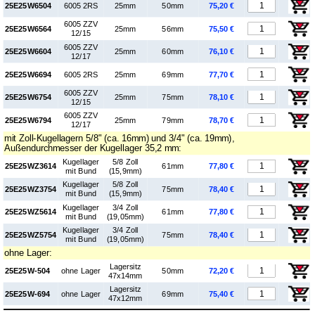
25E25W6504
6005 2RS
25mm
50mm
75,20 €
6005 ZZV
25E25W6564
25mm
56mm
75,50 €
12/15
6005 ZZV
25E25W6604
25mm
60mm
76,10 €
12/17
25E25W6694
6005 2RS
25mm
69mm
77,70 €
6005 ZZV
25E25W6754
25mm
75mm
78,10 €
12/15
6005 ZZV
25E25W6794
25mm
79mm
78,70 €
12/17
mit Zoll-Kugellagern 5/8" (ca. 16mm) und 3/4" (ca. 19mm),
Außendurchmesser der Kugellager 35,2 mm:
Kugel­lager
5/8 Zoll
25E25WZ3614
61mm
77,80 €
mit Bund
(15,9mm)
Kugel­lager
5/8 Zoll
25E25WZ3754
75mm
78,40 €
mit Bund
(15,9mm)
Kugel­lager
3/4 Zoll
25E25WZ5614
61mm
77,80 €
mit Bund
(19,05mm)
Kugel­lager
3/4 Zoll
25E25WZ5754
75mm
78,40 €
mit Bund
(19,05mm)
ohne Lager:
Lagersitz
25E25W-504
ohne Lager
50mm
72,20 €
47x14mm
Lagersitz
25E25W-694
ohne Lager
69mm
75,40 €
47x12mm