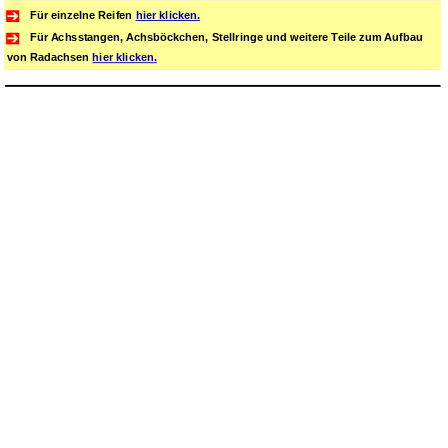
Für einzelne Reifen
hier klicken.
Für Achsstangen, Achsböckchen, Stellringe und weitere Teile zum Aufbau
von Radachsen
hier klicken.