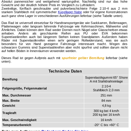
Absolut pannensicher und weitgehend wartungsfrei. Nachteilig sind nur das hohe
Gewicht und der deutlich höhere Preis im Vergleich zu Lufträdern.
Zweiteilige, fünffach geschraubte und pulverbeschichtete Felge 2.10‑4 aus 2 mm
starkem Stahl­blech mit symmetrischer
Kugellager-Nabe
oder für eigene Konstruktionen
auch ganz ohne Lager in verschiedenen Ausführungen lieferbar (siehe Tabelle unten).
Das Rad ist universell einsetzbar für Handtransportgeräte wie Sackkarren, Bollerwagen,
Plat­ten­wagen oder langsam fahrende Fahrzeuge wie Kehrmaschinen, Mähwerke und
Ähnliches. Dabei können dem Rad weder Dornen noch Nägel oder Glasscherben etwas
anhaben. Anders als geschäumte Reifen aus PU oder EVA bekommen
Superelastikreifen auch bei längerem Stehen keinen Standplatten. Außerdem haben
Räder mit Superelastikreifen einen sehr geringen Rollwiderstand, was sie auch
besonders für von Hand gezogene Fahrzeuge interessant macht. Wegen des
schwarzen Gummis sind Superelastikreifen aber nicht spurfrei und sollten darum nicht
auf hellen Böden in Innenräumen verwendet werden.
Dieses Rad ist gegen Aufpreis auch mit
spurfreier gelber Bereifung
lieferbar (siehe
unten).
Technische Daten
Superelastikgummi 65° Shore
Bereifung
A mit Stahldrahteinlage
2.10-4
Felgengröße, Felgenmaterial
Stahlblech 2,0 mm
Max. Durchmesser
251 mm
Max. Breite
84 mm
Gewicht
4,8 kg
300 kg bei 4 km/h
Tragkraft
200 kg bei 16 km/h
Max. Ge­schwin­dig­keit
16 km/h
Temperaturbereich
-20° C bis +60° C