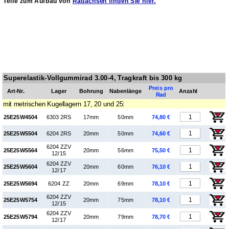
Teile zum Aufbau von
Radachsen finden Sie hier.
Superelastik-Vollgummirad 3.00-4, Tragkraft bis 300 kg
Preis pro
Art-Nr.
Lager
Boh­rung
Naben­länge
Anzahl
Rad
mit metrischen Kugellagern 17, 20 und 25:
25E25W4504
6303 2RS
17mm
50mm
74,80 €
25E25W5504
6204 2RS
20mm
50mm
74,60 €
6204 ZZV
25E25W5564
20mm
56mm
75,50 €
12/15
6204 ZZV
25E25W5604
20mm
60mm
76,10 €
12/17
25E25W5694
6204 ZZ
20mm
69mm
78,10 €
6204 ZZV
25E25W5754
20mm
75mm
78,10 €
12/15
6204 ZZV
25E25W5794
20mm
79mm
78,70 €
12/17