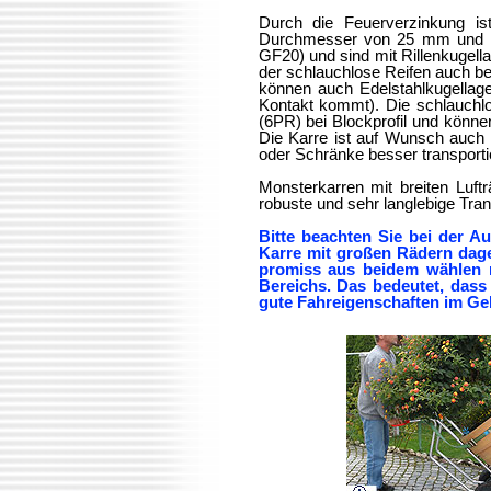
Durch die Feuerverzinkung i
Durchmesser von 25 mm und ist
GF20) und sind mit Rillen­kugel
der schlauchlose Reifen auch be
können auch Edel­stahl­kugel­la
Kontakt kommt). Die schlauchl
(6PR) bei Blockprofil und können
Die Karre ist auf Wunsch auch 
oder Schränke besser transporti
Monsterkarren mit breiten Luftr
robuste und sehr langlebige Tran
Bitte beachten Sie bei der Au
Karre mit großen Rädern da­ge
pro­miss aus beidem wählen 
Bereichs. Das be­deu­tet, da
gute Fahr­eigen­schaften im Ge