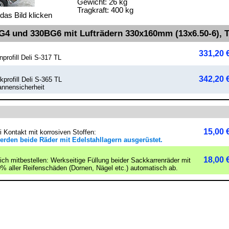
Gewicht: 26 kg
Tragkraft: 400 kg
das Bild klicken
4 und 330BG6 mit Lufträdern 330x160mm (13x6.50‑6), Tr
331,20 
profill Deli S-317 TL
342,20 
rofill Deli S-365 TL
annensicherheit
15,00 
i Kontakt mit korrosiven Stoffen:
erden beide Räder mit Edelstahllagern ausgerüstet.
18,00 
ch mitbestellen: Werkseitige Füllung beider Sack­kar­ren­rä­der mit
0% aller Reifenschäden (Dornen, Nägel etc.) au­to­ma­tisch ab.