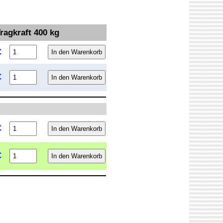
agkraft 400 kg
€
€
€
€