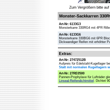
Zum Vergrößern bitte auf 
Monster-Sackkarren 330RG
Art-Nr: 6133G3
Monsterkarre 330RG4 mit 4PR Rillen
Art-Nr: 6133G6
Monsterkarre 330BG6 mit 6PR Blockp
Dickwandiger Reifen mit erhöhter P
Extras:
Art-Nr: 27472512B
Aufpreis für Edelstahl-Kugellager be
Statt mit normalen Kugellagern w
Art-Nr: 27RE0500
Pannen-Prophylaxe für Lufträder glei
Linseal-Reifendichtmittel
. Dichtet 9