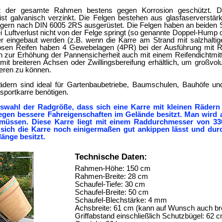
st der gesamte Rahmen bestens gegen Korrosion geschützt. 
 galvanisch verzinkt. Die Felgen bestehen aus glasfaserverstär
­lagern nach DIN 6005 2RS ausgerüstet. Die Felgen haben an beiden 
i Luft­verlust nicht von der Felge springt (so genannte Doppel-Hump
ger eingebaut werden (z.B. wenn die Karre am Strand mit salzhaltig
osen Reifen haben 4 Gewebelagen (4PR) bei der Ausführung mit Ri
 zur Erhöhung der Pannensicherheit auch mit einem Reifen­dicht­mitte
mit breiteren Achsen oder Zwillingsbereifung erhältlich, um groß
eren zu können.
ädern sind ideal für Gartenbaubetriebe, Baum­schulen, Bauhöfe und
sportkarre benötigen.
swahl der Radgröße, dass sich eine Karre mit kleinen Rädern l
­gen bessere Fahr­eigen­schaften im Gelände besitzt. Man wird 
müssen. Diese Karre liegt mit ei­nem Raddurchmesser von 3
ss sich die Karre noch einigermaßen gut ankippen lässt und du
länge besitzt.
Technische Daten:
Rahmen-Höhe: 150 cm
Rahmen-Breite: 28 cm
Schaufel-Tiefe: 30 cm
Schaufel-Breite: 50 cm
Schaufel-Blechstärke: 4 mm
Achsbreite: 61 cm (kann auf Wunsch auch brei
Griffabstand einschließlich Schutzbügel: 62 