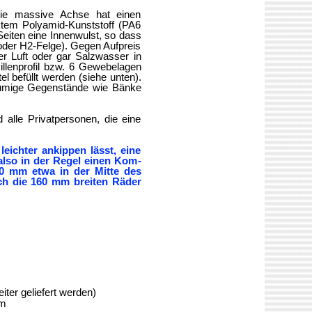
Die massive Achse hat einen
ktem Polyamid-Kunststoff (PA6
Seiten eine Innenwulst, so dass
 oder H2-Felge). Gegen Aufpreis
er Luft oder gar Salzwasser in
llenprofil bzw. 6 Gewebelagen
l befüllt werden (siehe unten).
volumige Gegenstände wie Bänke
 alle Privatpersonen, die eine
eichter ankippen lässt, eine
also in der Re­gel einen Kom­
30 mm etwa in der Mitte des
rch die 160 mm breiten Räder
ter geliefert werden)
cm