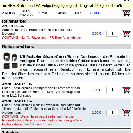
mit 4PR Reifen und PA-Felge (kugelgelagert), Tragkraft 80kg bei 4 km/h
KuLa
23208380
15mm
54mm
Rille
36,70 €
6002 2RS
Reifenfarbe:
Art. 27R2013G
Aufpreis für graue Bereifung 4 PR (spurlos, nicht
kreidend)
3,00 €
ACHTUNG:
Nur für Räder mit 4 PR Bereifung lieferbar
Reduzierhülsen:
Mit
Reduzierhülsen
können Sie den Durchmesser des Rückenlochs
verringen. Dabei können die beiden Größen auch kombiniert werden,
d.h. die kleinere Hülse kann in die größere Hülse gesteckt werden, so
dass insgesamt eine Reduktion auf 11 mm möglich ist. Die
Reduzierhülsen bestehen aus Federstahl, so dass sie fest in dem Rückenloch
fixiert bleiben.
Art-Nr. 26SH171316
Diese Reduzierhülse verringert den Durchmesser des
1,90 €
Rückenlochs von 16,7mm auf 13mm zur Montage mit
einer M12 Schraube.
Art-Nr. 26SH131114
Diese Reduzierhülse dient zur weiteren Reduktion auf
11mm, so dass die Rolle mit einer Schraube M10 befestigt
werden kann.
1,70 €
ACHTUNG:
Diese Hülse passt selbst nicht in das
Rückenloch sondern nur in Verbindung mit der größeren
Reduzierhülse von 16,7 auf 13mm.
Zubehör: