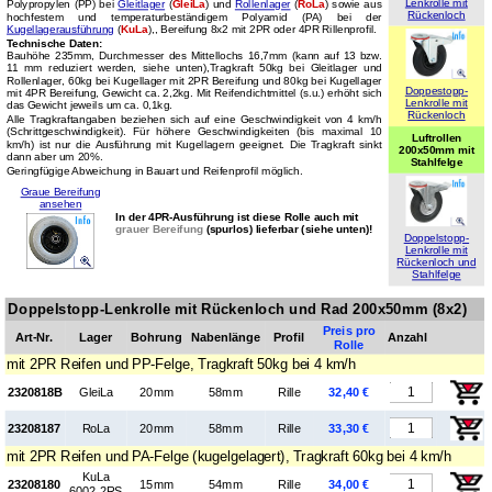
Lenkrolle mit
Polypropylen (PP) bei
Gleitlager
(
GleiLa
) und
Rollenlager
(
RoLa
) sowie aus
Rückenloch
hochfestem und temperaturbeständigem Polyamid (PA) bei der
Kugellagerausführung
(
KuLa
),, Bereifung 8x2 mit 2PR oder 4PR Rillenprofil.
Technische Daten:
Bauhöhe 235mm, Durchmesser des Mittellochs 16,7mm (kann auf 13 bzw.
11 mm reduziert werden, siehe unten),Tragkraft 50kg bei Gleitlager und
Rollenlager, 60kg bei Kugellager mit 2PR Bereifung und 80kg bei Kugellager
Doppestopp-
mit 4PR Bereifung, Gewicht ca. 2,2kg. Mit Reifendichtmittel (s.u.) erhöht sich
Lenkrolle mit
das Gewicht jeweils um ca. 0,1kg.
Rückenloch
Alle Tragkraftangaben beziehen sich auf eine Geschwindigkeit von 4 km/h
(Schrittgeschwindigkeit). Für höhere Geschwindigkeiten (bis maximal 10
Luftrollen
km/h) ist nur die Ausführung mit Kugellagern geeignet. Die Tragkraft sinkt
200x50mm mit
dann aber um 20%.
Stahlfelge
Geringfügige Abweichung in Bauart und Reifenprofil möglich.
Graue Bereifung
ansehen
In der 4PR-Ausführung ist diese Rolle auch mit
grauer Bereifung
(spurlos) lieferbar (siehe unten)!
Doppelstopp-
Lenkrolle mit
Rückenloch und
Stahlfelge
Doppelstopp-Lenkrolle mit Rückenloch und Rad 200x50mm (8x2)
Preis pro
Art-Nr.
Lager
Boh­rung
Naben­länge
Profil
Anzahl
Rolle
mit 2PR Reifen und PP-Felge, Tragkraft 50kg bei 4 km/h
2320818B
GleiLa
20mm
58mm
Rille
32,40 €
23208187
RoLa
20mm
58mm
Rille
33,30 €
mit 2PR Reifen und PA-Felge (kugelgelagert), Tragkraft 60kg bei 4 km/h
KuLa
23208180
15mm
54mm
Rille
34,00 €
6002 2RS