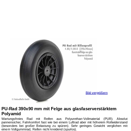
Bild vergrößern
PU-Rad 390x90 mm mit Felge aus glasfaserverstärktem
Polyamid
Wartungsfreies Rad mit Reifen aus Polyurethan-Voll­ma­terial (PUR). Absolut
pannensicher, Fahr­kom­fort fast wie bei einem Luftrad aber mit hö­he­rem Rollwiderstand
(besonders bei großer Belastung zu spüren). Sehr geringes Gewicht verglichen mit
einem Voll­gummi­rad, Reifen nicht kreidend (spurlos).