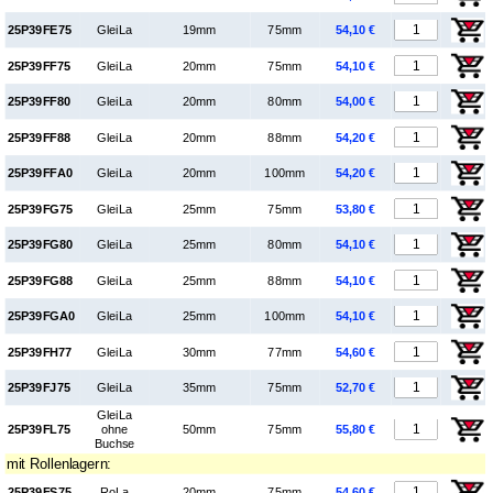
25P39FE75
GleiLa
19mm
75mm
54,10 €
25P39FF75
GleiLa
20mm
75mm
54,10 €
25P39FF80
GleiLa
20mm
80mm
54,00 €
25P39FF88
GleiLa
20mm
88mm
54,20 €
25P39FFA0
GleiLa
20mm
100mm
54,20 €
25P39FG75
GleiLa
25mm
75mm
53,80 €
25P39FG80
GleiLa
25mm
80mm
54,10 €
25P39FG88
GleiLa
25mm
88mm
54,10 €
25P39FGA0
GleiLa
25mm
100mm
54,10 €
25P39FH77
GleiLa
30mm
77mm
54,60 €
25P39FJ75
GleiLa
35mm
75mm
52,70 €
GleiLa
25P39FL75
ohne
50mm
75mm
55,80 €
Buchse
mit Rollenlagern:
25P39FS75
RoLa
20mm
75mm
54,60 €