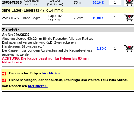
Kugel­lager
3/4 Zoll
25P39FZ575
75mm
58,10 €
mit Bund
(19,05mm)
ohne Lager (Lagersitz 47 x 14 mm):
Lagersitz
25P39F-75
ohne Lager
75mm
49,80 €
47x14mm
Zubehör:
Art-Nr: 29AK6327
Abschlusskappe 63x27mm für die Radnabe, falls das Rad als
Endnabenrad verwendet wird (z.B. Zweiradkarren,
Handwagen, Slipwagen etc.)
1,80 €
Die Kappe muss vor dem Aufstecken auf die Radnabe etwas
angewärmt werden.
ACHTUNG: Die Kappe passt nur für Felgen bis 80 mm
Nabenbreite
Für einzelne Felgen
hier klicken.
Für Achsstangen, Achsböckchen, Stellringe und weitere Teile zum Aufbau
von Radachsen
hier klicken.