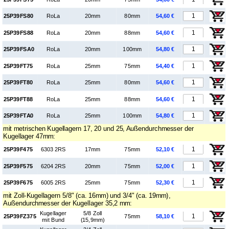
25P39FS80
RoLa
20mm
80mm
54,60 €
25P39FS88
RoLa
20mm
88mm
54,60 €
25P39FSA0
RoLa
20mm
100mm
54,80 €
25P39FT75
RoLa
25mm
75mm
54,40 €
25P39FT80
RoLa
25mm
80mm
54,60 €
25P39FT88
RoLa
25mm
88mm
54,60 €
25P39FTA0
RoLa
25mm
100mm
54,80 €
mit metrischen Kugellagern 17, 20 und 25, Außendurchmesser der
Kugellager 47mm:
25P39F475
6303 2RS
17mm
75mm
52,10 €
25P39F575
6204 2RS
20mm
75mm
52,00 €
25P39F675
6005 2RS
25mm
75mm
52,30 €
mit Zoll-Kugellagern 5/8" (ca. 16mm) und 3/4" (ca. 19mm),
Außendurchmesser der Kugellager 35,2 mm:
Kugel­lager
5/8 Zoll
25P39FZ375
75mm
58,10 €
mit Bund
(15,9mm)