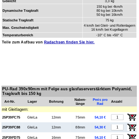
Gewicht
3,3 kg
150 kg bei 4km/h
Dynamische Tragkraft
80 kg bei 10km/h
50 kg bei 16km/h
Statische Tragkraft
75 kg
4 km/h bei Gleit- und Rollenlagern
Max. Ge­schwin­dig­keit
16 km/h bei Kugellagern
Temperaturbereich
-10° C bis +50° C
Teile zum Aufbau von
Radachsen finden Sie hier.
PU-Rad 390x90mm mit Felge aus glasfaserverstärktem Polyamid,
Tragkraft bis 150 kg
Naben­
Preis pro
Art-Nr.
Lager
Boh­rung
Anzahl
länge
Rad
mit Gleitlagern:
25P39FC75
GleiLa
12mm
75mm
54,10 €
25P39FC88
GleiLa
12mm
88mm
54,30 €
25P39FD75
GleiLa
16mm
75mm
54,10 €