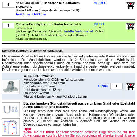
Art-Nr: 3DC0410632
Radachse mit Lufträdern,
201,90 €
Blockprofil,
Breite 1240 mm
(Länge der Achsstange 1200)
A
B
=900mm /
=996mm
Pannen-Prophylaxe für Radachsen
20,00 €
gleich
pro
mitbestellen:
Achse
Werkseitige Füllung der Räder mit
Linsi-Reifendichtmittel
(2x600ml). Dichtet 90% aller Reifenschäden (Dornen,
Nägel) automatisch ab.
Montage Zubehör für 25mm Achsstangen:
Mit unseren Achsböckchen können Sie die Achse auf professionelle Weise am Rahmen
befestigen. Die Achsböckchen werden mit 2 Schrauben an einem Winkelstahl,
Rechteckrohr oder gegebenenfalls auch an einem Kantholz befestigt. Dann wird die
Achsstange einfach durchgesteckt, festgeklemmt und die beiden Räder werden montiert.
Da alles nur geschraubt ist, kann es auch leicht wieder demontiert werden.
Artikel-Nr. "29AB25
Achsböckchen für Ø 25mm Achsstangen
Anschraubplatte: 90x39 mm
Lochabstand: 65 mm
18,90 €
Lochdurchmesser: 12 mm
Bauhöhe: 62 mm
Abstand Boden zu Anfang Achsloch: 10mm
Bügelschrauben (Rundstahlbügel) aus verzinktem Stahl oder Edelstahl
A2 mit Scheiben und Muttern.
Mit Bügelschrauben lässt sich eine Achse auf kostengünstige Weise am
Rahmen befestigen. Dazu muss sich am Rahmen ein Winkelstahl oder
Flachstahl befinden. Dort, wo die Achse angebracht werden soll, werden
einfach 2 Löcher im Abstand B gebohrt und die Achse mit den
Bügelschrauben von unten befestigt.
Tipp:
Wenn die für Ihren Achsdurchmesser optimale Bügelschraube für Ihre
Anwendung zu kurz ist, können Sie auch durchaus eine breitere und längere