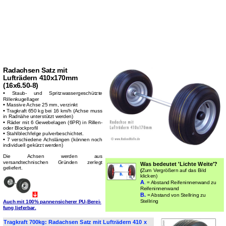
Radachsen Satz mit
Lufträdern 410x170mm
(16x6.50-8)
•
Staub- und Spritzwassergeschützte
Rillenkugellager
•
Massive Achse 25 mm, verzinkt
•
Tragkraft 650 kg bei 16 km/h (Achse muss
in Radnähe unterstützt werden)
•
Räder mit 6 Gewebelagen (6PR) in Rillen-
oder Blockprofil
•
Stahlblechfelge pulverbeschichtet.
•
7 verschiedene Achslängen (können noch
individuell gekürzt werden)
Die Achsen werden aus
versandtechnischen Gründen zerlegt
Was bedeutet 'Lichte Weite'?
geliefert.
(
Zum Vergrößern auf das Bild
klicken)
A
.
= Abstand Reifeninnenwand zu
Reifeninnenwand
B.
= Abstand von Stellring zu
Stellring
Auch mit 100% pan­nen­sich­er­er PU-Be­rei­
fung lie­fer­bar.
Tragkraft 700kg: Radachsen Satz mit Lufträdern 410 x