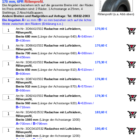
170 mm, 6PR
Rillenprofil
.
Die Angaben beziehen sich auf die gesamte Breite inkl. der Räder.
Im Preis enthalten sind: 2 Räder, 1 Achsstange ø 25mm, 4
Stellringe, 2 Abschlußkappen.
Rillenprofil (s.a. Abb oben)
Andere Breiten und Radgrößen auf Anfrage: Tel. 05832-2003
A
B
Die Angaben
= xx mm /
= xx mm beziehen sich auf die lichte
Weite zwischen den Rädern (Erklärung s.o.)
Art-Nr: 3D64410532
Radachse mit Lufträdern,
170,00 €
Rillenprofil,
A
Breite 680 mm
(Länge der Achsstange 640)
=340mm /
B
=436mm
Art-Nr: 3D66410532
Radachse mit Lufträdern,
170,60 €
Rillenprofil,
A
Breite 700 mm
(Länge der Achsstange 660)
=360mm /
B
=456mm
Art-Nr: 3D81410532
Radachse mit Lufträdern,
175,30 €
Rillenprofil,
A
Breite 850 mm
(Länge der Achsstange 810)
=510mm /
B
=606mm
Art-Nr: 3D87410532
Radachse mit Lufträdern,
176,80 €
Rillenprofil,
A
Breite 910 mm
(Länge der Achsstange 870)
=570mm /
B
=666mm
Art-Nr: 3D92410532
Radachse mit Lufträdern,
179,30 €
Rillenprofil,
A
Breite 960 mm
(Länge der Achsstange 920)
=620mm /
B
=716mm
Art-Nr: 3DA0410532
Radachse mit Lufträdern,
183,60 €
Rillenprofil,
Breite 1040 mm
(Länge der Achsstange 1000)
A
B
=700mm /
=796mm
Art-Nr: 3DC0410532
Radachse mit Lufträdern,
190,40 €
Rillenprofil,
Breite 1240 mm
(Länge der Achsstange 1200)