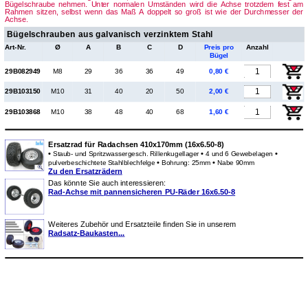
Bügelschraube nehmen. Unter normalen Umständen wird die Achse trotzdem fest am
Rahmen sitzen, selbst wenn das Maß A doppelt so groß ist wie der Durchmesser der
Achse.
Bügelschrauben aus galvanisch verzinktem Stahl
Art-Nr.
Ø
A
B
C
D
Preis pro
Anzahl
Bügel
29B082949
M8
29
36
36
49
0,80 €
29B103150
M10
31
40
20
50
2,00 €
29B103868
M10
38
48
40
68
1,60 €
Ersatzrad für Radachsen 410x170mm (16x6.50-8)
•
•
•
Staub- und Spritzwassergesch. Rillenkugellager
4 und 6 Gewebelagen
•
•
pulverbeschichtete Stahlblechfelge
Bohrung: 25mm
Nabe 90mm
Zu den Ersatzrädern
Das könnte Sie auch interessieren:
Rad-Achse mit pannensicheren PU-Räder 16x6.50-8
Weiteres Zubehör und Ersatzteile finden Sie in unserem
Radsatz-Baukasten...