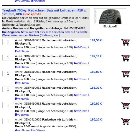
A
B
=900mm /
=996mm
Tragkraft 700kg: Radachsen Satz mit Lufträdern 410 x
170 mm, 6PR
Blockprofil
.
Die Angaben beziehen sich auf die gesamte Breite inkl. der Räder.
Im Preis enthalten sind: 2 Räder, 1 Achsstange ø 25mm, 4
Stellringe, 2 Abschlußkappen.
Blockprofil
Andere Breiten und Radgrößen auf Anfrage: Tel. 05832-2003
A
B
Die Angaben
= xx mm /
= xx mm beziehen sich auf die lichte
Weite zwischen den Rädern (Erklärung s.o.)
Art-Nr: 3D64410632
Radachse mit Lufträdern,
181,50 €
Blockprofil,
A
Breite 680 mm
(Länge der Achsstange 640)
=340mm /
B
=436mm
Art-Nr: 3D66410632
Radachse mit Lufträdern,
182,10 €
Blockprofil,
A
Breite 700 mm
(Länge der Achsstange 660)
=360mm /
B
=456mm
Art-Nr: 3D81410632
Radachse mit Lufträdern,
186,80 €
Blockprofil,
A
Breite 850 mm
(Länge der Achsstange 810)
=510mm /
B
=606mm
Art-Nr: 3D87410632
Radachse mit Lufträdern,
188,30 €
Blockprofil,
A
Breite 910 mm
(Länge der Achsstange 870)
=570mm /
B
=666mm
Art-Nr: 3D92410632
Radachse mit Lufträdern,
190,80 €
Blockprofil,
A
Breite 960 mm
(Länge der Achsstange 920)
=620mm /
B
=716mm
Art-Nr: 3DA0410632
Radachse mit Lufträdern,
195,10 €
Blockprofil,
Breite 1040 mm
(Länge der Achsstange 1000)
A
B
=700mm /
=796mm