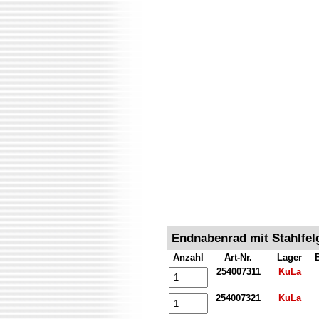
Endnabenrad mit Stahlfel
Anzahl
Art-Nr.
Lager
254007311
KuLa
254007321
KuLa