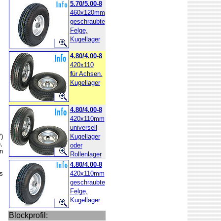
5.70/5.00-8
460x120mm
geschraubte
Felge,
Kugellager
4.80/4.00-8
420x110
f
ür Achsen.
Kugellager
4.80/4.00-8
420x110mm
universell
)
Kugellager
,
oder
n
Rollenlager
4.80/4.00-8
s
420x110mm
geschraubte
Felge,
Kugellager
Blockprofil: