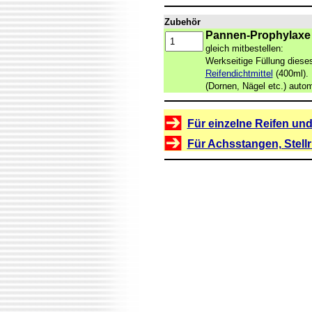
Zubehör
Pannen-Prophylaxe f
gleich mitbestellen:
Werkseitige Füllung diese
Reifendichtmittel
(400ml). 
(Dornen, Nägel etc.) auto
Für einzelne Reifen und
Für Achsstangen, Stell