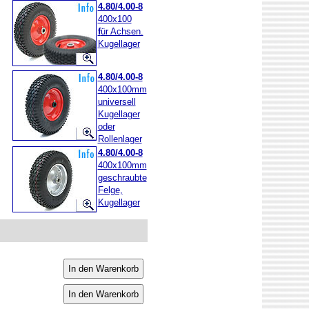
4.80/4.00-8
400x100
f
ür Achsen.
Kugellager
4.80/4.00-8
400x100mm
universell
Kugellager
oder
Rollenlager
4.80/4.00-8
400x100mm
geschraubte
Felge,
Kugellager