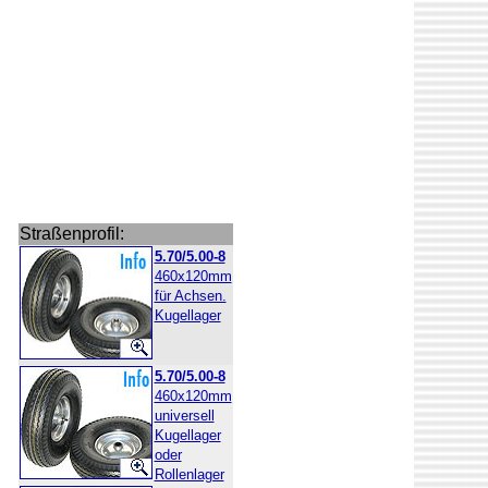
Straßenprofil:
5.70/5.00-8
460x120mm
für Achsen.
Kugellager
5.70/5.00-8
460x120mm
universell
Kugellager
oder
Rollenlager