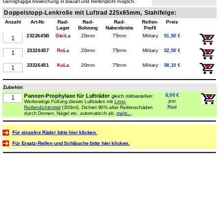
Geringfügige Abweichung in Bauart und Reifenprofil möglich.
Doppelstopp-Lenkrolle mit Luftrad 225x65mm, Stahlfelge:
Anzahl
Art-Nr.
Rad-
Rad-
Rad-
Reifen-
Preis
Lager
Bohrung
Nabenbreite
Profil
2322645B
GleiLa
20mm
75mm
Military
51,50 €
23226457
RoLa
20mm
75mm
Military
52,50 €
23226451
KuLa
20mm
75mm
Military
58,10 €
Zubehör:
Pannen-Prophylaxe für Lufträder
6,00 €
gleich mitbestellen:
pro
Werkseitige Füllung dieses Luftrades mit
Linsi-
Rad
Reifendichtmittel
(200ml). Dichtet 90% aller Reifenschäden
durch Dornen, Nägel etc. automatisch ab.
mehr...
Für einzelne Räder bitte hier klicken.
Für Ersatz-Reifen und Schläuche bitte hier klicken.