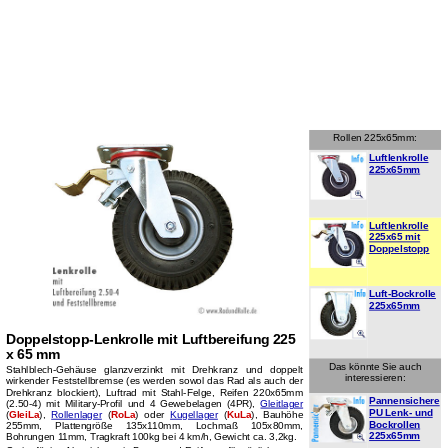
Rollen 225x65mm:
Luftlenkrolle
225x65mm
Luftlenkrolle
225x65 mit
Doppelstopp
Luft-Bockrolle
225x65mm
Doppelstopp-Lenkrolle mit Luftbereifung 225
x 65 mm
Das könnte Sie auch
Stahlblech-Gehäuse glanzverzinkt mit Drehkranz und doppelt
interessieren:
wirkender Feststellbremse (es werden sowol das Rad als auch der
Drehkranz blockiert), Luftrad mit Stahl-Felge, Reifen 220x65mm
Pannensichere
(2.50-4) mit Military-Profil und 4 Gewebelagen (4PR),
Gleitlager
PU Lenk- und
(
GleiLa
),
Rollenlager
(
RoLa
) oder
Kugellager
(
KuLa
), Bauhöhe
Bockrollen
255mm, Plattengröße 135x110mm, Lochmaß 105x80mm,
225x65mm
Bohrungen 11mm, Tragkraft 100kg bei 4 km/h, Gewicht ca. 3,2kg.