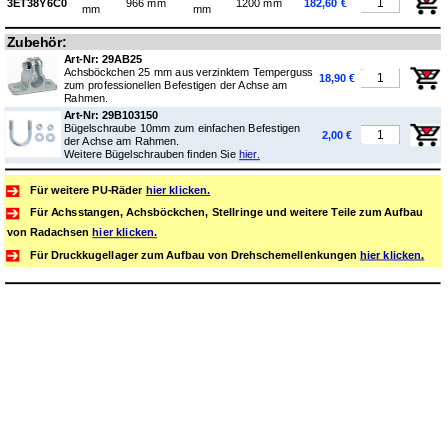
3ET38Y6C0
966 mm
1200 mm
182,60 €
mm
mm
Zubehör:
Art-Nr: 29AB25
Achsböckchen 25 mm aus verzinktem Temperguss
18,90 €
zum professionellen Befestigen der Achse am
Rahmen.
Art-Nr: 29B103150
Bügelschraube 10mm zum einfachen Befestigen
2,00 €
der Achse am Rahmen.
Weitere Bügelschrauben finden Sie
hier.
Für weitere PU-Räder
hier klicken.
Für Achsstangen, Achsböckchen, Stellringe und weitere Teile zum Aufbau
von Radachsen
hier klicken.
Für Druckkugellager zum Aufbau von Drehschemellenkungen
hier klicken.