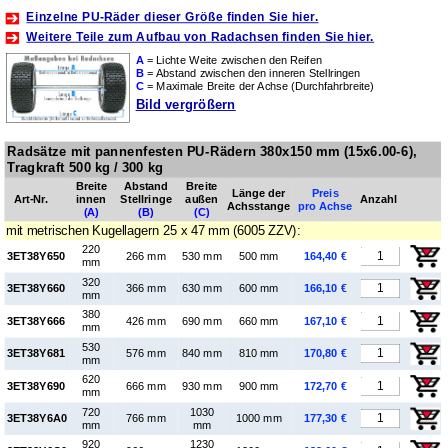
Einzelne PU-Räder dieser Größe finden Sie hier.
Weitere Teile zum Aufbau von Radachsen finden Sie hier.
A
= Lichte Weite zwischen den Reifen
B
= Abstand zwischen den inneren Stellringen
C
= Maximale Breite der Achse (Durchfahrbreite)
Bild vergrößern
Radsätze mit pannenfesten PU-Rädern 380x150 mm (15x6.00‑6),
Tragkraft 500 kg / 300 kg
Breite
Abstand
Breite
Länge der
Preis
Art-Nr.
innen
Stellringe
außen
Anzahl
Achsstange
pro Achse
(A)
(B)
(C)
mit metrischen Kugellagern 25 x 47 mm (6005 ZZV):
220
3ET38Y650
266 mm
530 mm
500 mm
164,40 €
mm
320
3ET38Y660
366 mm
630 mm
600 mm
166,10 €
mm
380
3ET38Y666
426 mm
690 mm
660 mm
167,10 €
mm
530
3ET38Y681
576 mm
840 mm
810 mm
170,80 €
mm
620
3ET38Y690
666 mm
930 mm
900 mm
172,70 €
mm
720
1030
3ET38Y6A0
766 mm
1000 mm
177,30 €
mm
mm
920
1230