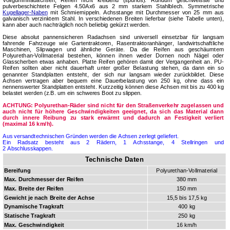
pulverbeschichtete Felgen 4.50Ax6 aus 2 mm starkem Stahlblech. Symmetrische
Kugellager-Naben
mit Schmiernippeln. Achsstange mit Durchmesser von 25 mm aus
galvanisch verzinktem Stahl. In verschiedenen Breiten lieferbar (siehe Tabelle unten),
kann aber auch nachträglich noch beliebig gekürzt werden.
Diese absolut pannensicheren Radachsen sind universell einsetzbar für langsam
fahrende Fahrzeuge wie Gartentraktoren, Rasentraktoranhänger, landwirtschaftliche
Maschinen, Slipwagen und ähnliche Geräte. Da die Reifen aus geschäumtem
Polyurethan-Vollmaterial bestehen, können ihnen weder Dornen noch Nägel oder
Glasscherben etwas anhaben. Platte Reifen gehören damit der Vergangenheit an. PU-
Reifen sollten aber nicht dauerhaft unter großer Belastung stehen, da dann ein so
genannter Standplatten entsteht, der sich nur langsam wieder zurückbildet. Diese
Achsen vertragen aber bequem eine Dauerbelastung von 250 kg, ohne dass ein
nennenswerter Standplatten entsteht. Kurzzeitig können diese Achsen mit bis zu 400 kg
belastet werden (z.B. um ein schweres Boot zu slippen.
ACHTUNG: Polyurethan-Räder sind nicht für den Straßenverkehr zugelassen und
auch nicht für höhere Geschwindigkeiten geeignet, da sich das Material dann
durch innere Reibung zu stark erwärmt und dadurch an Festigkeit verliert
(maximal 16 km/h).
Aus versandtechnischen Gründen werden die Achsen zerlegt geliefert.
Ein Radsatz besteht aus 2 Rädern, 1 Achsstange, 4 Stellringen und
2 Abschlusskappen.
Technische Daten
Bereifung
Polyurethan-Vollmaterial
Max. Durchmesser der Reifen
380 mm
Max. Breite der Reifen
150 mm
Gewicht je nach Breite der Achse
15,5 bis 17,5 kg
Dynamische Tragkraft
400 kg
Statische Tragkraft
250 kg
Max. Ge­schwin­dig­keit
16 km/h