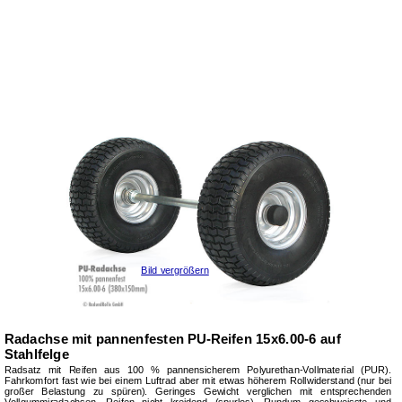
Bild vergrößern
Radachse mit pannenfesten PU-Reifen 15x6.00-6 auf
Stahlfelge
Radsatz mit Reifen aus 100 % pannensicherem Polyurethan-Vollmaterial (PUR).
Fahrkomfort fast wie bei einem Luftrad aber mit etwas höherem Rollwiderstand (nur bei
großer Belastung zu spüren). Geringes Gewicht verglichen mit entsprechenden
Vollgummiradachsen, Reifen nicht kreidend (spurlos). Rundum geschweisste und