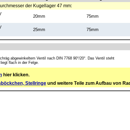
urchmesser der Kugellager 47 mm:
V
20mm
75mm
V
25mm
75mm
chräg abgewinkeltem Ventil nach DIN 7768 90°/20°. Das Ventil steht
iegt flach in der Felge.
n
hier klicken.
böckchen, Stellringe
und weitere Teile zum Aufbau von Rad