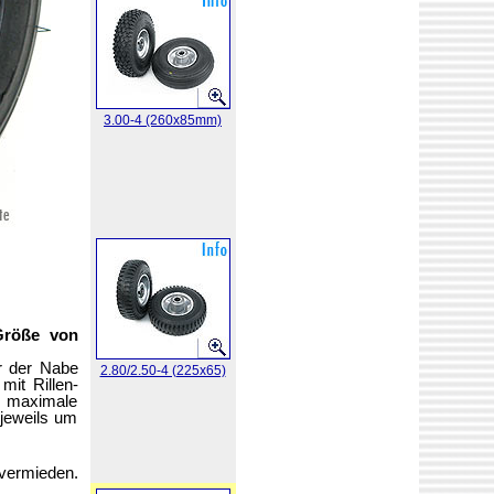
3.00-4 (260x85mm)
 Größe von
r der Nabe
2.80/2.50-4 (225x65)
it Rillen-
, maximale
 jeweils um
vermieden.