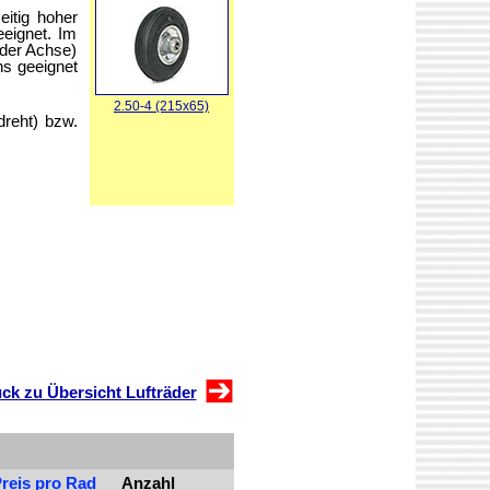
eitig hoher
eeignet. Im
 der Achse)
ns geeignet
2.50-4 (215x65)
reht) bzw.
ck zu Übersicht Lufträder
reis pro Rad
Anzahl