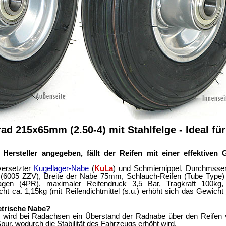
 215x65mm (2.50-4) mit Stahlfelge - Ideal für
rsteller angegeben, fällt der Reifen mit einer effektiven
 versetzter
Kugellager-Nabe
(
KuLa
) und Schmiernippel, Durchmsse
005 ZZV), Breite der Nabe 75mm, Schlauch-Reifen (Tube Type) m
gen (4PR), maximaler Reifendruck 3,5 Bar, Tragkraft 100kg
t ca. 1,15kg (mit Reifendichtmittel (s.u.) erhöht sich das Gewicht
trische Nabe?
wird bei Radachsen ein Überstand der Radnabe über den Reifen 
 Spur, wodurch die Stabilität des Fahrzeugs erhöht wird.