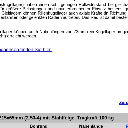
skugellager) haben einen sehr geringen Rollwiderstand bei gleichz
 für größere Belastungen und ununterbrochenen Einsatz bestens g
Gleitlagern können Rillenkugellager auch axiale Kräfte (in Richtung
venfahrten oder gelenkten Rädern auftreten. Das Rad ist damit beste
llager können auch Nabenlängen von 72mm (ein Kugellager umged
t) erreicht werden.
dachsen finden Sie hier.
Zurü
5x65mm (2.50-4) mit Stahlfelge, Tragkraft 100 kg
Boh­rung
Naben­länge
P