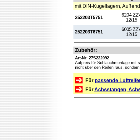
mit DIN-Kugellagern, Außend
6204 ZZ
252203T5751
12/15
6005 ZZ
252203T6751
12/15
Zubehör:
Art-Nr: 27S222092
Aufpreis für Schlauchmontage mit s
nicht über den Reifen raus, sondern l
Für
passende Luftreife
Für
Achsstangen, Achs