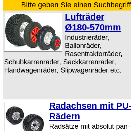
Bitte geben Sie einen Suchbegrif
Lufträder
Ø180‑570mm
Industrieräder,
Ballonräder,
Rasentraktorräder,
Schubkarrenräder, Sackkarrenräder,
Handwagenräder, Slipwagenräder etc.
Radachsen mit PU
Rädern
Radsätze mit ab­so­lut pan­