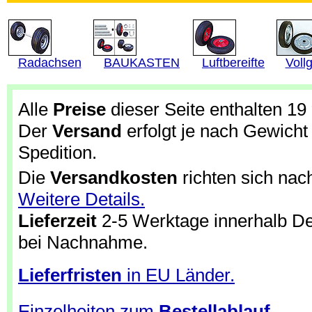
Radachsen
BAUKASTEN
Luftbereifte
Voll
Alle
Preise
dieser Seite enthalten 1
Der
Versand
erfolgt je nach Gewicht
Spedition.
Die
Versandkosten
richten sich nac
Weitere Details.
Lieferzeit
2-5 Werktage innerhalb D
bei Nachnahme.
Lieferfristen
in EU Länder.
Einzelheiten zum
Bestellablauf