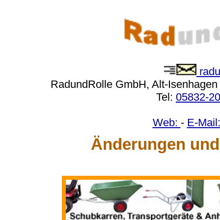
radu
RadundRolle GmbH, Alt-Isenhagen 
Tel:
05832-2
Web:
-
E-Mail
Änderungen und 